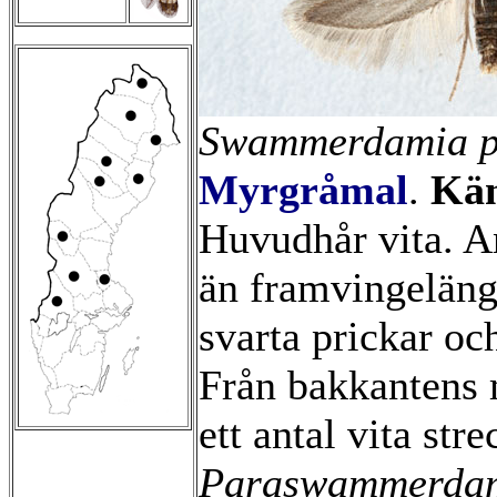
Swammerdamia pa
Myrgråmal
.
Kän
Huvudhår vita. A
än framvingelän
svarta prickar oc
Från bakkantens m
ett antal vita str
Paraswammerdami