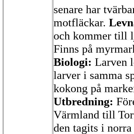
senare har tvärba
motfläckar.
Levn
och kommer till 
Finns på myrmark
Biologi:
Larven le
larver i samma sp
kokong på mark
Utbredning:
Före
Värmland till To
den tagits i norr