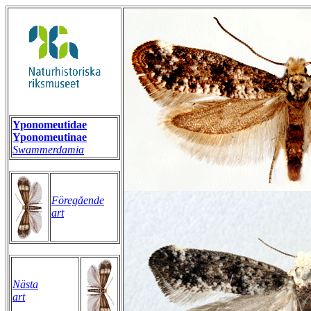
Yponomeutidae
Yponomeutinae
Swammerdamia
Föregående
art
Nästa
art