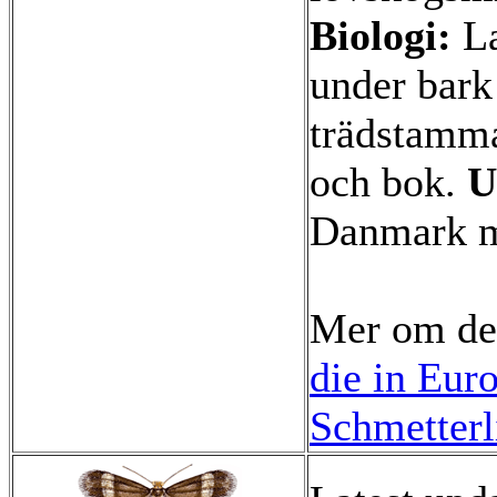
Biologi:
La
under bark
trädstamm
och bok.
U
Danmark m
Mer om de
die in Eur
Schmetterl