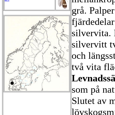
grå. Palper
fjärdedela
silvervita
silvervitt 
och längss
två vita fl
Levnadssä
som på nat
Slutet av m
lövskogsmi