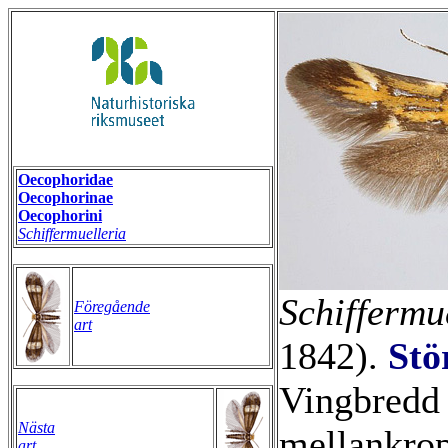
Oecophoridae
Oecophorinae
Oecophorini
Schiffermuelleria
Schiffermu
Föregående
art
1842).
Stö
Vingbredd
Nästa
mellankrop
art