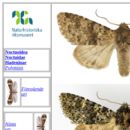
Noctuoidea
Noctuidae
Hadeninae
Polymixis
Föregående
art
Nästa
art