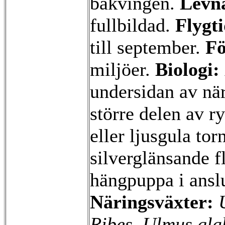
bakvingen.
Levna
fullbildad.
Flygti
till september.
Fö
miljöer.
Biologi:
undersidan av när
större delen av r
eller ljusgula to
silverglänsande 
hängpuppa i anslu
Näringsväxter:
Ribes, Ulmus gla