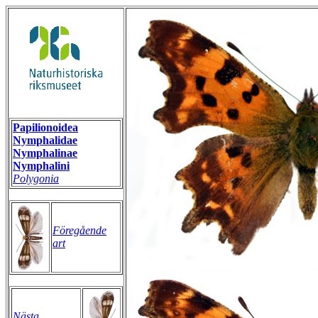
Papilionoidea
Nymphalidae
Nymphalinae
Nymphalini
Polygonia
Föregående
art
Nästa