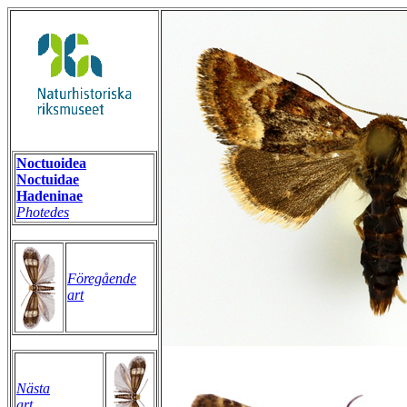
Noctuoidea
Noctuidae
Hadeninae
Photedes
Föregående
art
Nästa
art