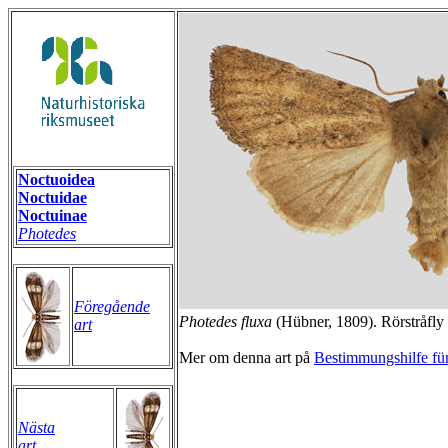
Noctuoidea
Noctuidae
Noctuinae
Photedes
Föregående
Photedes fluxa
(Hübner, 1809). Rörstråfly 
art
Mer om denna art på
Bestimmungshilfe für
Nästa
art