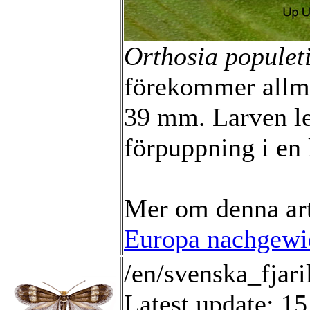
Orthosia populet
förekommer allmä
39 mm. Larven le
förpuppning i en
Mer om denna ar
Europa nachgewie
/en/svenska_fjari
Latest update: 1