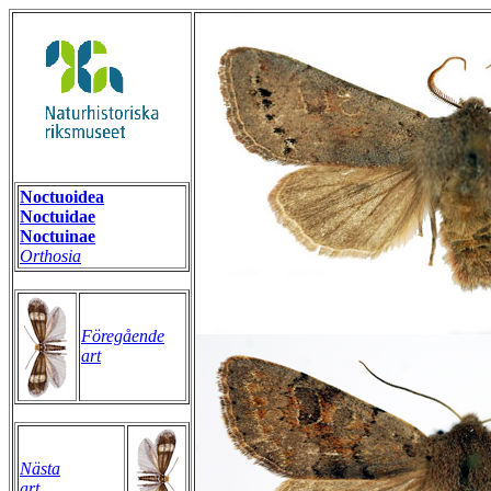
Noctuoidea
Noctuidae
Noctuinae
Orthosia
Föregående
art
Nästa
art