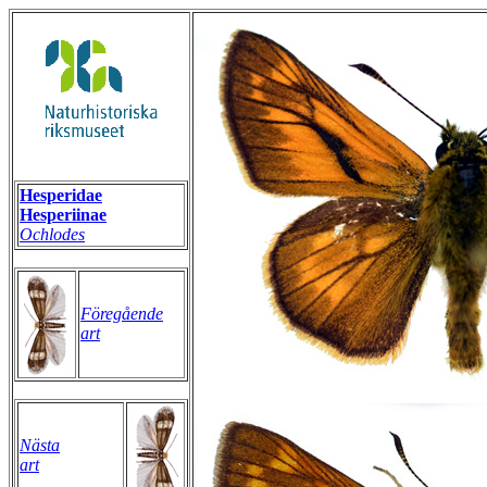
Hesperidae
Hesperiinae
Ochlodes
Föregående
art
Nästa
art