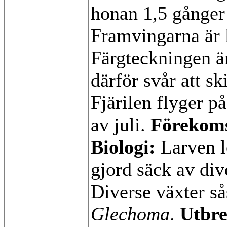
honan 1,5 gånger
Framvingarna är 
Färgteckningen är
därför svår att sk
Fjärilen flyger p
av juli.
Förekoms
Biologi:
Larven l
gjord säck av div
Diverse växter 
Glechoma
.
Utbre