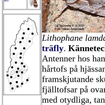
Lithophane lamd
träfly
.
Kännetec
Antenner hos han
hårtofs på hjäss
framskjutande sk
fjälltofsar på ov
med otydliga, tan