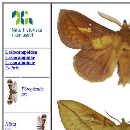
Lasiocampoidea
Lasiocampidae
Lasiocampinae
Euthrix
Föregående
art
Nästa
art