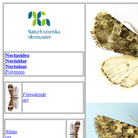
Noctuoidea
Noctuidae
Noctuinae
Polymixis
Föregående
art
Nästa
art