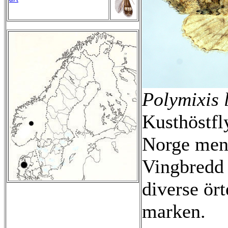
Polymixis 
Kusthöstf
Norge men 
Vingbredd 
diverse ört
marken.