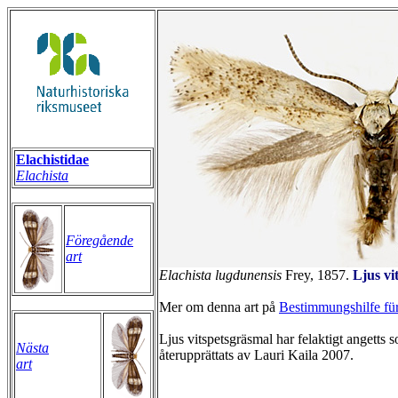
Elachistidae
Elachista
Föregående
art
Elachista lugdunensis
Frey, 1857.
Ljus vi
Mer om denna art på
Bestimmungshilfe für
Ljus vitspetsgräsmal har felaktigt angett
Nästa
återupprättats av Lauri Kaila 2007.
art