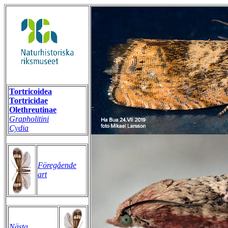
Tortricoidea
Tortricidae
Olethreutinae
Grapholitini
Cydia
Föregående
art
Nästa