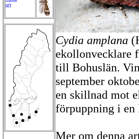
art
Cydia amplana
(H
ekollonvecklare 
till Bohuslän. V
september oktober
en skillnad mot e
förpuppning i en
Mer om denna ar