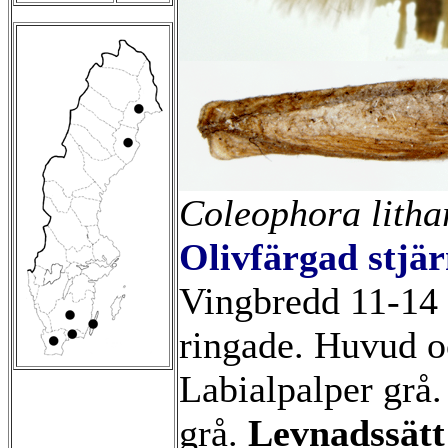
Coleophora litha
Olivfärgad stjä
Vingbredd 11-14 
ringade. Huvud o
Labialpalper grå
grå.
Levnadssät