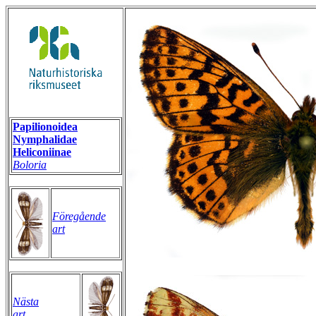
Papilionoidea
Nymphalidae
Heliconiinae
Boloria
Föregående
art
Nästa
art