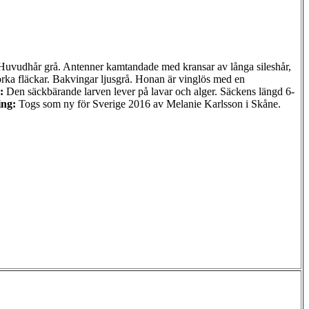
vudhår grå. Antenner kamtandade med kransar av långa sileshår,
rka fläckar. Bakvingar ljusgrå. Honan är vinglös med en
:
Den säckbärande larven lever på lavar och alger. Säckens längd 6-
ing:
Togs som ny för Sverige 2016 av Melanie Karlsson i Skåne.