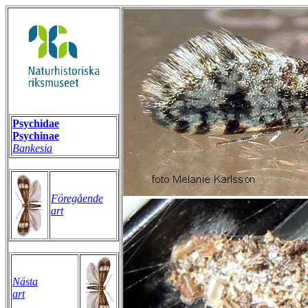
Psychidae
Psychinae
Bankesia
Föregående
art
Nästa
art