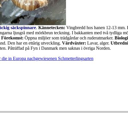
äckig säckspinnare
.
Kännetecken:
Vingbredd hos hanen 12-13 mm. Hu
ngarna ljusgrå med mörkbrun teckning. I bakkanten med två tydliga mö
.
Förekomst:
Öppna miljöer som trädgårdar och ruderatmarker.
Biologi
nd. Den har en ettårig utveckling.
Värdväxter:
Lavar, alger.
Utbredn
kten. Påträffad på Fyn i Danmark men saknas i övriga Norden.
 die in Europa nachgewiesenen Schmetterlingsarten