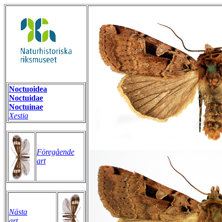
Noctuoidea
Noctuidae
Noctuinae
Xestia
Föregående
art
Nästa
art