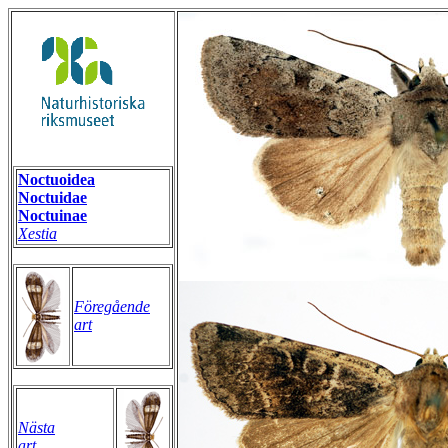
Noctuoidea
Noctuidae
Noctuinae
Xestia
Föregående
art
Nästa
art