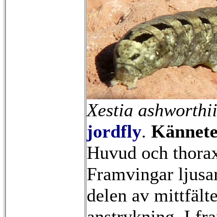
Xestia ashworthi
jordfly
.
Kännete
Huvud och thorax
Framvingar ljusar
delen av mittfälte
anstrykning. I fr