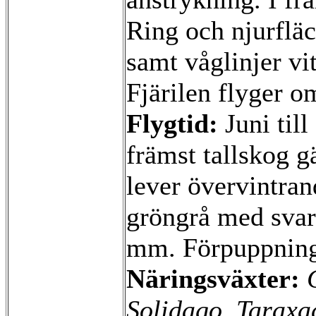
Ring och njurflä
samt våglinjer vi
Fjärilen flyger o
Flygtid:
Juni till
främst tallskog g
lever övervintran
gröngrå med svar
mm. Förpuppning 
Näringsväxter:
Solidago, Tarax