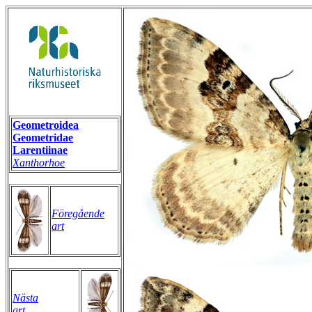
Geometroidea
Geometridae
Larentiinae
Xanthorhoe
Föregående
art
Nästa
art