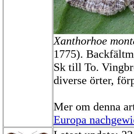
Xanthorhoe mont
1775). Backfältm
Sk till To. Ving
diverse örter, fö
Mer om denna ar
Europa nachgewie