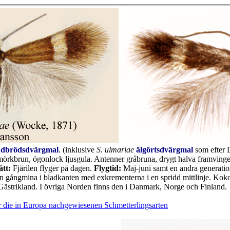
dbrödsdvärgmal
. (inklusive
S. ulmariae
älgörtsdvärgmal
som efter 
örkbrun, ögonlock ljusgula. Antenner gråbruna, drygt halva framving
tt:
Fjärilen flyger på dagen.
Flygtid:
Maj-juni samt en andra generatio
n gångmina i bladkanten med exkrementerna i en spridd mittlinje. Kok
ästrikland. I övriga Norden finns den i Danmark, Norge och Finland.
 die in Europa nachgewiesenen Schmetterlingsarten