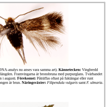
DNA-analys nu anses vara samma art).
Kännetecken:
Vingbredd
elängden. Framvingarna är bronsbruna med purpurglans. Tvärbandet
n i augusti.
Förekomst:
Påträffas oftast på fuktängar eller runt
ongen är brun.
Näringsväxter:
Filipendula vulgaris
samt
F. ulmaria
.