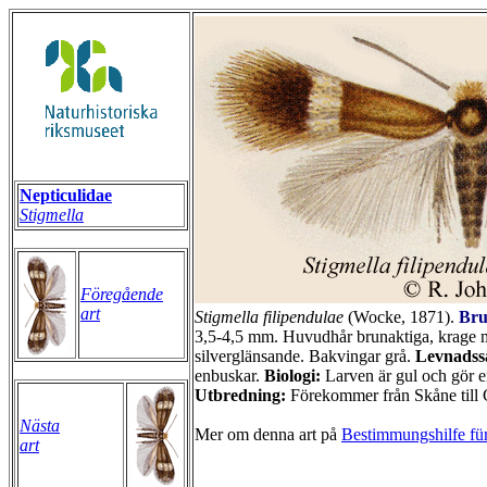
Nepticulidae
Stigmella
Föregående
art
Stigmella
filipendulae
(Wocke, 1871).
Bru
3,5-4,5 mm. Huvudhår brunaktiga, krage m
silverglänsande. Bakvingar grå.
Levnadssä
enbuskar.
Biologi:
Larven är gul och gör e
Utbredning:
Förekommer från Skåne till G
Nästa
Mer om denna art på
Bestimmungshilfe für
art