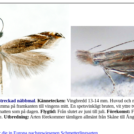
streckad näbbmal
.
Kännetecken:
Vingbredd 13-14 mm. Huvud och mel
a på framkanten till vingens mitt. En spetsvinkligt bruten, vit yttre tvä
å natten som på dagen.
Flygtid:
Från slutet av juni till juli.
Förekomst:
F
m
.
Utbredning:
Arten förekommer tämligen allmänt från Skåne till Ån
 die in Europa nachgewiesenen Schmetterlingsarten