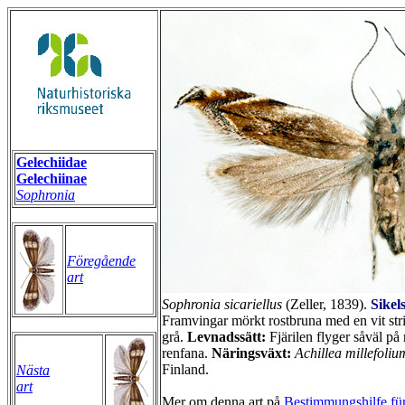
Gelechiidae
Gelechiinae
Sophronia
Föregående
art
Sophronia sicariellus
(Zeller, 1839).
Sikel
Framvingar mörkt rostbruna med en vit strimm
grå.
Levnadssätt:
Fjärilen flyger såväl p
renfana.
Näringsväxt:
Achillea millefoliu
Finland.
Nästa
art
Mer om denna art på
Bestimmungshilfe für