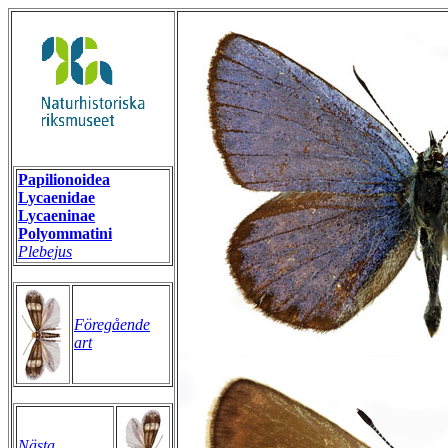
Papilionoidea
Lycaenidae
Lycaeninae
Polyommatini
Plebejus
Föregående
art
Nästa