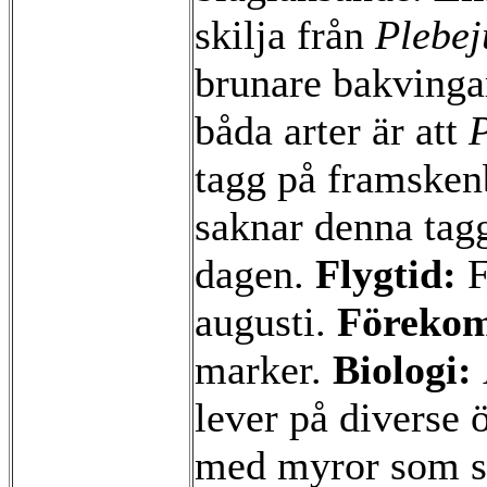
skilja från
Plebej
brunare bakvingar.
båda arter är att
P
tagg på framske
saknar denna tag
dagen.
Flygtid:
F
augusti.
Förekom
marker.
Biologi:
lever på diverse ö
med myror som sk