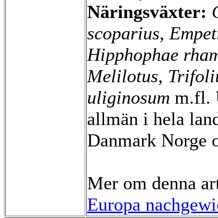
Näringsväxter:
scoparius, Empe
Hipphophae rhamn
Melilotus, Trifol
uliginosum
m.fl.
allmän i hela lan
Danmark Norge o
Mer om denna ar
Europa nachgewie