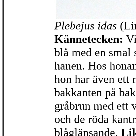
Plebejus idas
(Li
Kännetecken:
Vi
blå med en smal 
hanen. Hos honan
hon har även ett 
bakkanten på bak
gråbrun med ett 
och de röda kant
blåglänsande.
Li