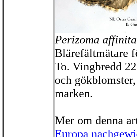
Perizoma affinit
Blärefältmätare f
To. Vingbredd 22
och gökblomster, 
marken.
Mer om denna ar
Europa nachgewie