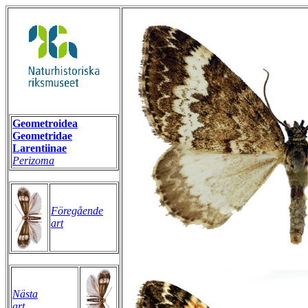
Geometroidea
Geometridae
Larentiinae
Perizoma
Föregående
art
Nästa
art