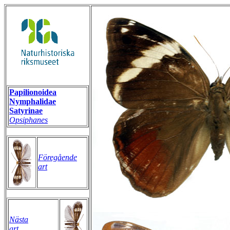
Papilionoidea
Nymphalidae
Satyrinae
Opsiphanes
Föregående
art
Nästa
art