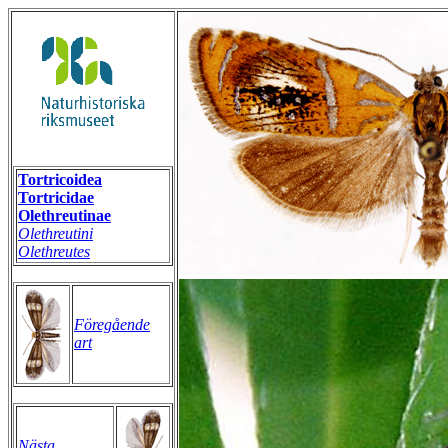
Tortricoidea
Tortricidae
Olethreutinae
Olethreutini
Olethreutes
Föregående
art
Nästa