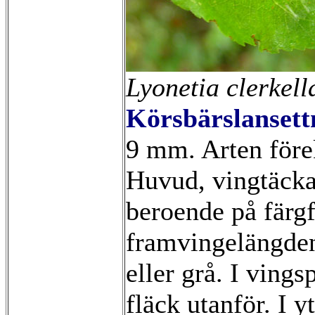
Lyonetia clerkell
Körsbärslanset
9 mm. Arten före
Huvud, vingtäckar
beroende på färg
framvingelängden
eller grå. I ving
fläck utanför. I y