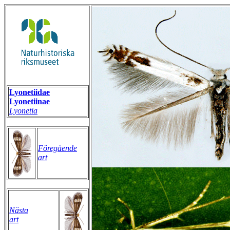
Lyonetiidae
Lyonetiinae
Lyonetia
Föregående
art
Nästa
art