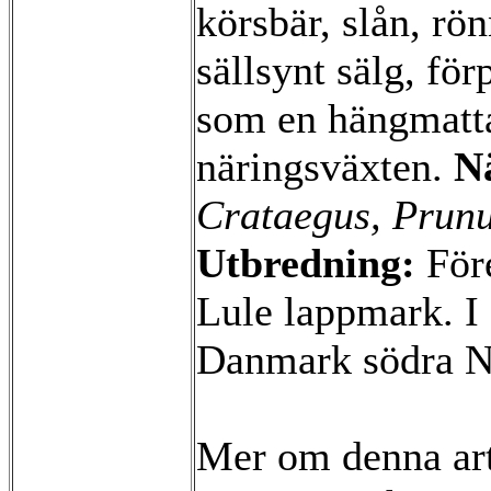
körsbär, slån, rö
sällsynt sälg, fö
som en hängmatta p
näringsväxten.
N
Crataegus, Prunu
Utbredning:
Före
Lule lappmark. I 
Danmark södra N
Mer om denna ar