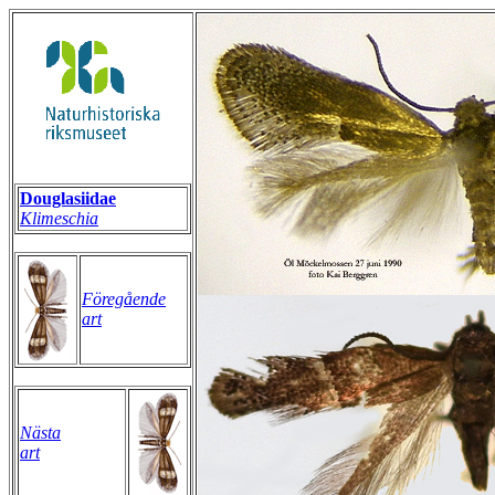
Douglasiidae
Klimeschia
Föregående
art
Nästa
art