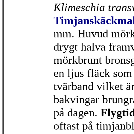
Klimeschia trans
Timjanskäckma
mm. Huvud mörkb
drygt halva fram
mörkbrunt bronsg
en ljus fläck som 
tvärband vilket ä
bakvingar brungr
på dagen.
Flygti
oftast på timjan