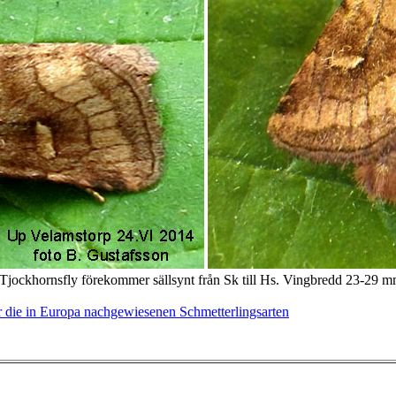
 Tjockhornsfly förekommer sällsynt från Sk till Hs. Vingbredd 23-29 mm
 die in Europa nachgewiesenen Schmetterlingsarten