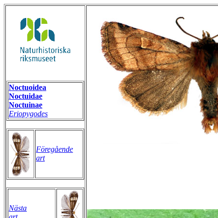
Noctuoidea
Noctuidae
Noctuinae
Eriopygodes
Föregående
art
Nästa
art