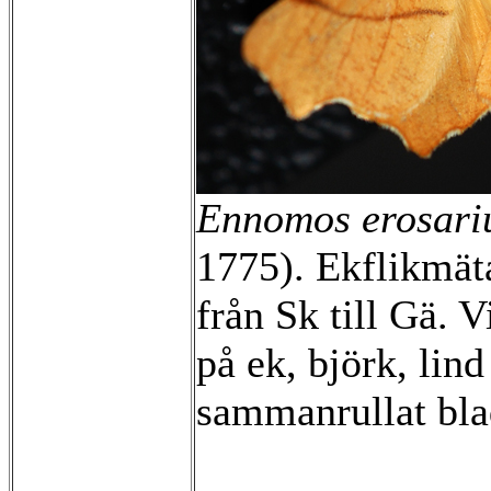
Ennomos erosari
1775). Ekflikmät
från Sk till Gä.
på ek, björk, lin
sammanrullat bla