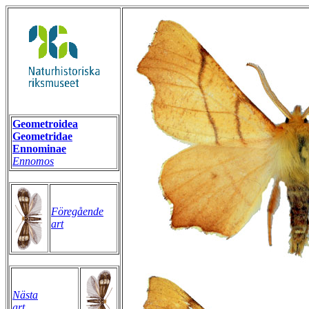
Geometroidea
Geometridae
Ennominae
Ennomos
Föregående
art
Nästa
art