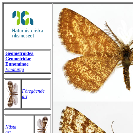
Geometroidea
Geometridae
Ennominae
Ematurga
Föregående
art
Nästa
art