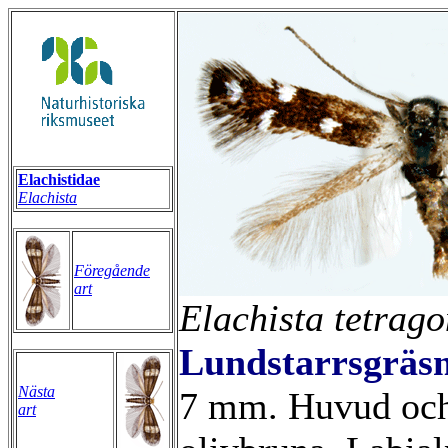
Elachistidae
Elachista
Föregående
art
Elachista tetrago
Lundstarrsgräs
Nästa
7 mm. Huvud och
art