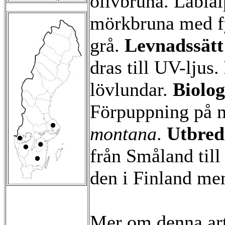
olivbruna. Labia
mörkbruna med fy
grå.
Levnadssät
dras till UV-ljus.
lövlundar.
Biolog
Förpuppning på 
montana
.
Utbred
från Småland till
den i Finland me
Mer om denna ar