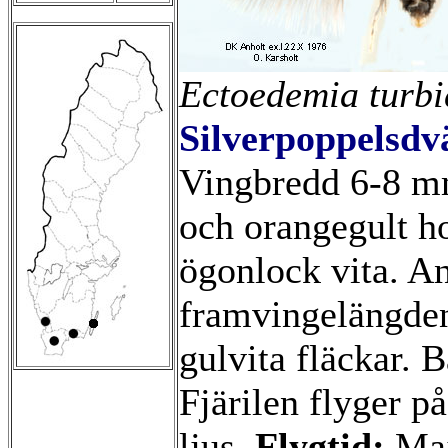
Ectoedemia
turbi
Silverpoppelsd
Vingbredd 6-8 m
och orangegult ho
ögonlock vita. An
framvingelängde
gulvita fläckar. 
Fjärilen flyger 
ljus.
Flygtid:
Maj