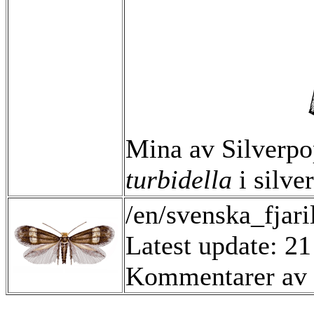
Mina av Silverp
turbidella
i silve
/en/svenska_fjari
Latest update: 2
Kommentarer av 