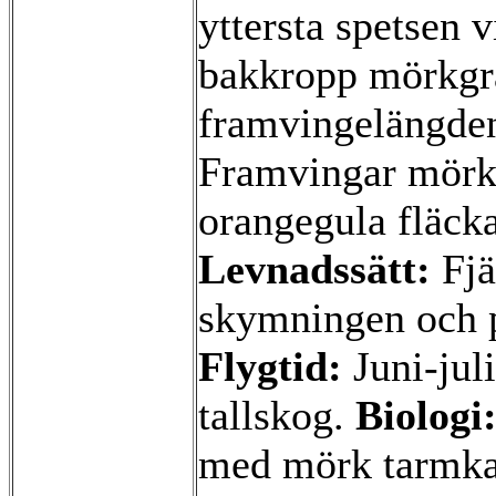
yttersta spetsen 
bakkropp mörkgrå
framvingelängden,
Framvingar mörkg
orangegula fläcka
Levnadssätt:
Fjä
skymningen och p
Flygtid:
Juni-jul
tallskog.
Biologi
med mörk tarmka