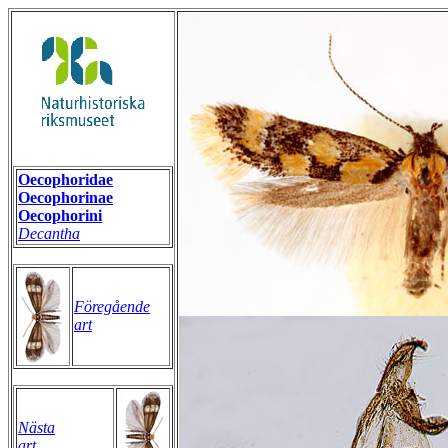
Oecophoridae
Oecophorinae
Oecophorini
Decantha
Föregående
art
Nästa
art