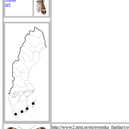
art
http://www2.nrm.se/en/svenska_fjarilar/