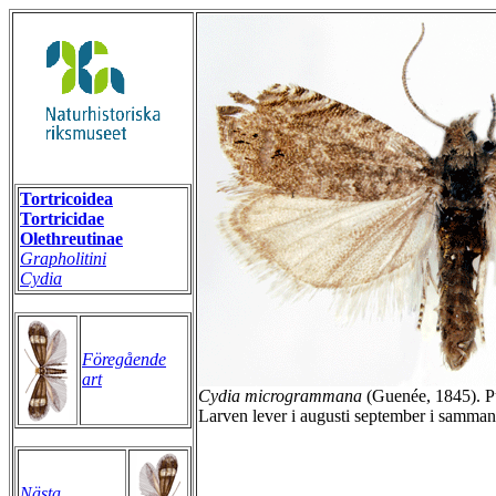
Tortricoidea
Tortricidae
Olethreutinae
Grapholitini
Cydia
Föregående
art
Cydia microgrammana
(Guenée, 1845). Pu
Larven lever i augusti september i samma
Nästa