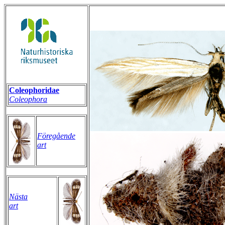
Coleophoridae
Coleophora
Föregående
art
Nästa
art