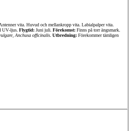
tenner vita. Huvud och mellankropp vita. Labialpalper vita.
ll UV-ljus.
Flygtid:
Juni juli.
Förekomst:
Finns på torr ängsmark.
ulgare, Anchusa officinalis
.
Utbredning:
Förekommer tämligen