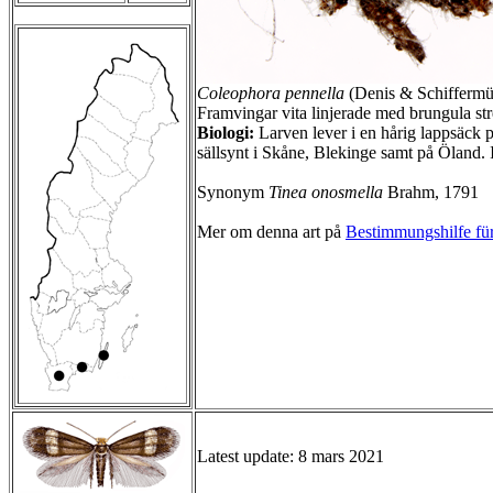
Coleophora pennella
(Denis & Schiffermül
Framvingar vita linjerade med brungula st
Biologi:
Larven lever i en hårig lappsäck 
sällsynt i Skåne, Blekinge samt på Öland.
Synonym
Tinea onosmella
Brahm, 1791
Mer om denna art på
Bestimmungshilfe für
Latest update: 8 mars 2021