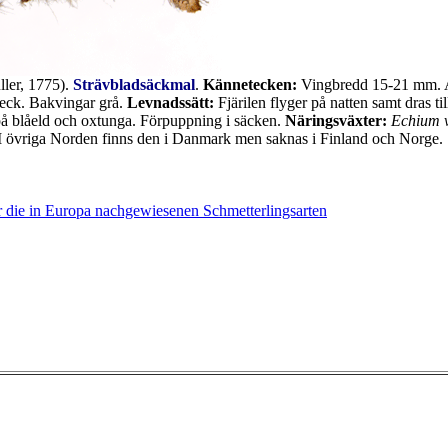
ler, 1775).
Strävbladsäckmal
.
Kännetecken:
Vingbredd 15-21 mm. An
reck. Bakvingar grå.
Levnadssätt:
Fjärilen flyger på natten samt dras ti
på blåeld och oxtunga. Förpuppning i säcken.
Näringsväxter:
Echium v
 I övriga Norden finns den i Danmark men saknas i Finland och Norge.
 die in Europa nachgewiesenen Schmetterlingsarten