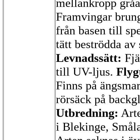
mellankropp gråa
Framvingar brung
från basen till sp
tätt beströdda av 
Levnadssätt:
Fjä
till UV-ljus.
Flyg
Finns på ängsma
rörsäck på backg
Utbredning:
Arte
i Blekinge, Smål