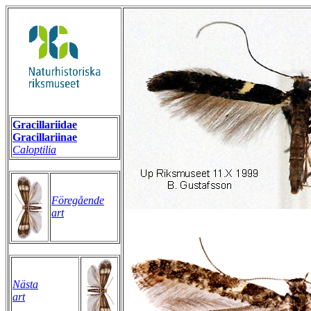
Gracillariidae
Gracillariinae
Caloptilia
Föregående
art
Nästa
art