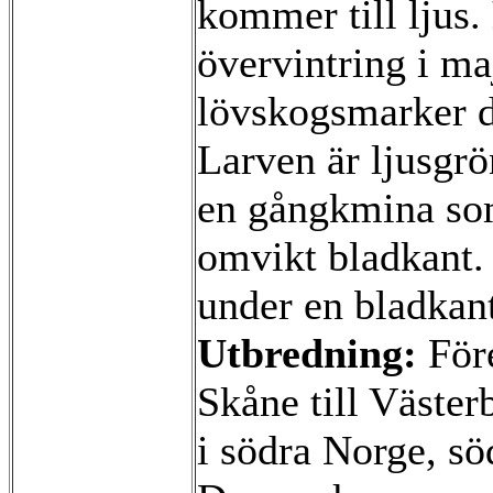
kommer till ljus.
övervintring i ma
lövskogsmarker d
Larven är ljusgr
en gångkmina som 
omvikt bladkant.
under en bladkan
Utbredning:
Före
Skåne till Väster
i södra Norge, sö