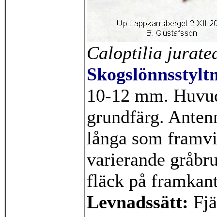
Caloptilia jurate
Skogslönnsstylt
10-12 mm. Huvud
grundfärg. Antenne
långa som framv
varierande gråbru
fläck på framkan
Levnadssätt:
Fjä