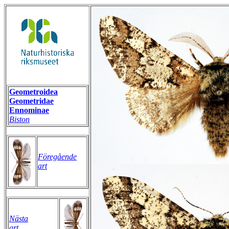
Geometroidea
Geometridae
Ennominae
Biston
Föregående
art
Nästa
art