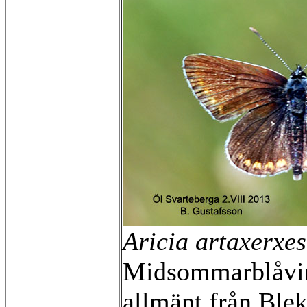
Aricia artaxerxes
Midsommarblåvi
allmänt från Blek