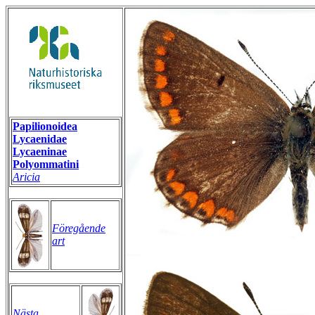
Papilionoidea
Lycaenidae
Lycaeninae
Polyommatini
Aricia
Föregående
art
Nästa