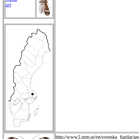
art
http://www2.nrm.se/en/svenska_fjarilar/an