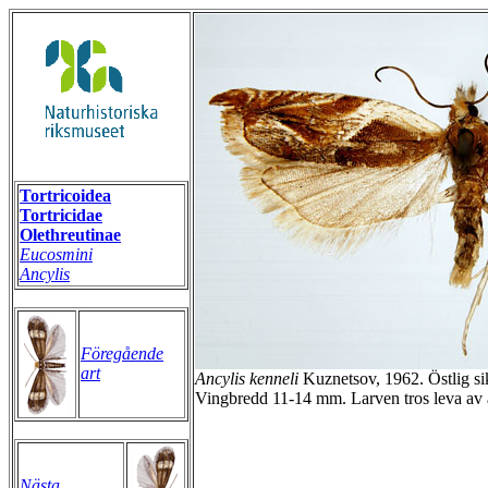
Tortricoidea
Tortricidae
Olethreutinae
Eucosmini
Ancylis
Föregående
art
Ancylis kenneli
Kuznetsov, 1962. Östlig sik
Vingbredd 11-14 mm. Larven tros leva av ä
Nästa