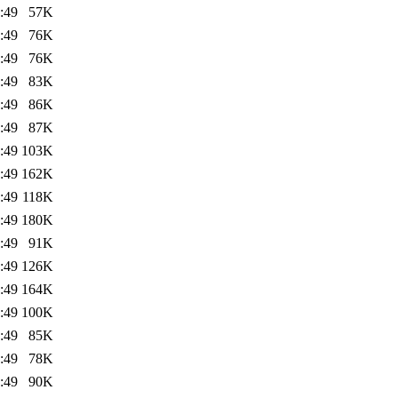
:49
57K
:49
76K
:49
76K
:49
83K
:49
86K
:49
87K
:49
103K
:49
162K
:49
118K
:49
180K
:49
91K
:49
126K
:49
164K
:49
100K
:49
85K
:49
78K
:49
90K