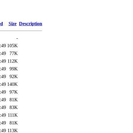
ed
Size
Description
-
:49
105K
:49
77K
:49
112K
:49
99K
:49
92K
:49
140K
:49
97K
:49
81K
:49
83K
:49
111K
:49
81K
:49
113K