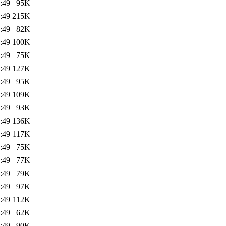
:49
95K
:49
215K
:49
82K
:49
100K
:49
75K
:49
127K
:49
95K
:49
109K
:49
93K
:49
136K
:49
117K
:49
75K
:49
77K
:49
79K
:49
97K
:49
112K
:49
62K
:49
90K