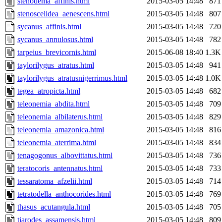
stenodema_affinis.html
2015-03-05 14:48
871
stenoscelidea_aenescens.html
2015-03-05 14:48
807
sycanus_affinis.html
2015-03-05 14:48
720
sycanus_annulosus.html
2015-03-05 14:48
782
tarpeius_brevicornis.html
2015-06-08 18:40
1.3K
taylorilygus_atratus.html
2015-03-05 14:48
941
taylorilygus_atratusnigerrimus.html
2015-03-05 14:48
1.0K
tegea_atropicta.html
2015-03-05 14:48
682
teleonemia_abdita.html
2015-03-05 14:48
709
teleonemia_albilaterus.html
2015-03-05 14:48
829
teleonemia_amazonica.html
2015-03-05 14:48
816
teleonemia_aterrima.html
2015-03-05 14:48
834
tenagogonus_albovittatus.html
2015-03-05 14:48
736
teratocoris_antennatus.html
2015-03-05 14:48
733
tessaratoma_afzelii.html
2015-03-05 14:48
714
tetratodella_anthocorides.html
2015-03-05 14:48
769
thasus_acutangula.html
2015-03-05 14:48
705
tiarodes_assamensis.html
2015-03-05 14:48
809