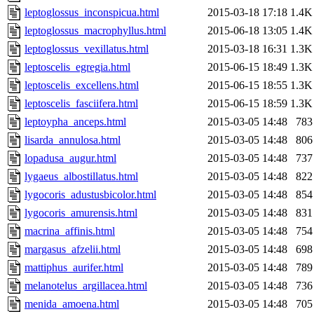
leptoglossus_inconspicua.html
2015-03-18 17:18
1.4K
leptoglossus_macrophyllus.html
2015-06-18 13:05
1.4K
leptoglossus_vexillatus.html
2015-03-18 16:31
1.3K
leptoscelis_egregia.html
2015-06-15 18:49
1.3K
leptoscelis_excellens.html
2015-06-15 18:55
1.3K
leptoscelis_fasciifera.html
2015-06-15 18:59
1.3K
leptoypha_anceps.html
2015-03-05 14:48
783
lisarda_annulosa.html
2015-03-05 14:48
806
lopadusa_augur.html
2015-03-05 14:48
737
lygaeus_albostillatus.html
2015-03-05 14:48
822
lygocoris_adustusbicolor.html
2015-03-05 14:48
854
lygocoris_amurensis.html
2015-03-05 14:48
831
macrina_affinis.html
2015-03-05 14:48
754
margasus_afzelii.html
2015-03-05 14:48
698
mattiphus_aurifer.html
2015-03-05 14:48
789
melanotelus_argillacea.html
2015-03-05 14:48
736
menida_amoena.html
2015-03-05 14:48
705