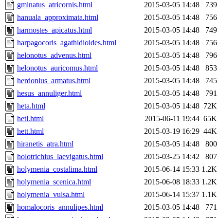
gminatus_atricornis.html
2015-03-05 14:48
739
hanuala_approximata.html
2015-03-05 14:48
756
harmostes_apicatus.html
2015-03-05 14:48
749
harpagocoris_agathidioides.html
2015-03-05 14:48
756
helonotus_advenus.html
2015-03-05 14:48
796
helonotus_auricomus.html
2015-03-05 14:48
853
herdonius_armatus.html
2015-03-05 14:48
745
hesus_annuliger.html
2015-03-05 14:48
791
heta.html
2015-03-05 14:48
72K
hetl.html
2015-06-11 19:44
65K
hett.html
2015-03-19 16:29
44K
hiranetis_atra.html
2015-03-05 14:48
800
holotrichius_laevigatus.html
2015-03-25 14:42
807
holymenia_costalima.html
2015-06-14 15:33
1.2K
holymenia_scenica.html
2015-06-08 18:33
1.2K
holymenia_vulsa.html
2015-06-14 15:37
1.1K
homalocoris_annulipes.html
2015-03-05 14:48
771