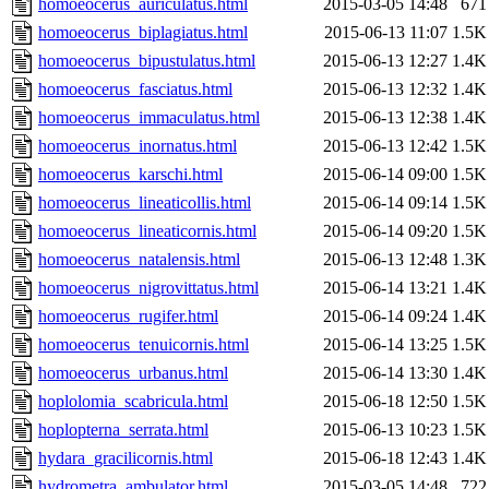
homoeocerus_auriculatus.html
2015-03-05 14:48
671
homoeocerus_biplagiatus.html
2015-06-13 11:07
1.5K
homoeocerus_bipustulatus.html
2015-06-13 12:27
1.4K
homoeocerus_fasciatus.html
2015-06-13 12:32
1.4K
homoeocerus_immaculatus.html
2015-06-13 12:38
1.4K
homoeocerus_inornatus.html
2015-06-13 12:42
1.5K
homoeocerus_karschi.html
2015-06-14 09:00
1.5K
homoeocerus_lineaticollis.html
2015-06-14 09:14
1.5K
homoeocerus_lineaticornis.html
2015-06-14 09:20
1.5K
homoeocerus_natalensis.html
2015-06-13 12:48
1.3K
homoeocerus_nigrovittatus.html
2015-06-14 13:21
1.4K
homoeocerus_rugifer.html
2015-06-14 09:24
1.4K
homoeocerus_tenuicornis.html
2015-06-14 13:25
1.5K
homoeocerus_urbanus.html
2015-06-14 13:30
1.4K
hoplolomia_scabricula.html
2015-06-18 12:50
1.5K
hoplopterna_serrata.html
2015-06-13 10:23
1.5K
hydara_gracilicornis.html
2015-06-18 12:43
1.4K
hydrometra_ambulator.html
2015-03-05 14:48
722