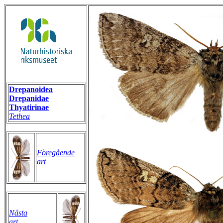
Drepanoidea
Drepanidae
Thyatirinae
Tethea
Föregående
art
Nästa
art