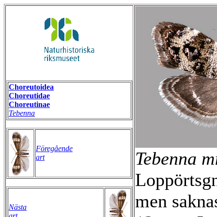
Choreutoidea
Choreutidae
Choreutinae
Tebenna
Föregående
Tebenna mi
art
Loppörtsg
men saknas
Nästa
art