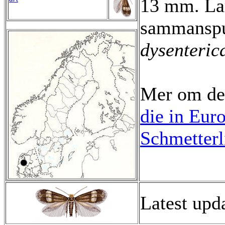
13 mm. Lar
sammanspu
dysenteric
Mer om de
die in Eur
Schmetterl
Latest upd