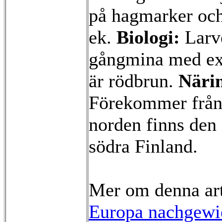
på hagmarker och
ek.
Biologi:
Larve
gångmina med exk
är rödbrun.
Näri
Förekommer från 
norden finns den
södra Finland.
Mer om denna ar
Europa nachgewie