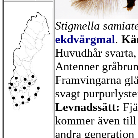
Stigmella
samiate
ekdvärgmal
.
Kä
Huvudhår svarta,
Antenner gråbrun
Framvingarna gl
svagt purpurlyste
Levnadssätt:
Fjä
kommer även till
andra generation 