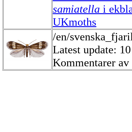
samiatella
i ekbl
UKmoths
/en/svenska_fjari
Latest update: 10
Kommentarer av 