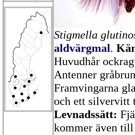
Stigmella
glutino
aldvärgmal
.
Kän
Huvudhår ockragu
Antenner gråbrun
Framvingarna gla
och ett silvervit
Levnadssätt:
Fjä
kommer även till