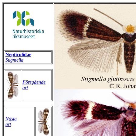
Nepticulidae
Stigmella
Föregående
art
Nästa
art