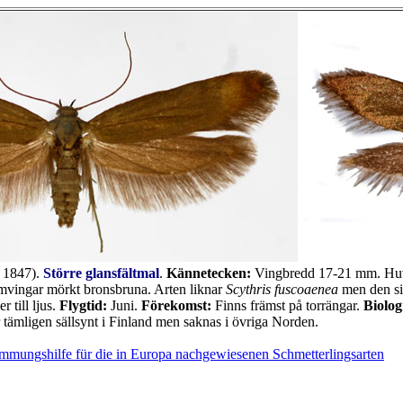
, 1847).
Större glansfältmal
.
Kännetecken:
Vingbredd 17-21 mm. Huv
mvingar mörkt bronsbruna. Arten liknar
Scythris fuscoaenea
men den si
 till ljus.
Flygtid:
Juni.
Förekomst:
Finns främst på torrängar.
Biolog
ämligen sällsynt i Finland men saknas i övriga Norden.
mmungshilfe für die in Europa nachgewiesenen Schmetterlingsarten