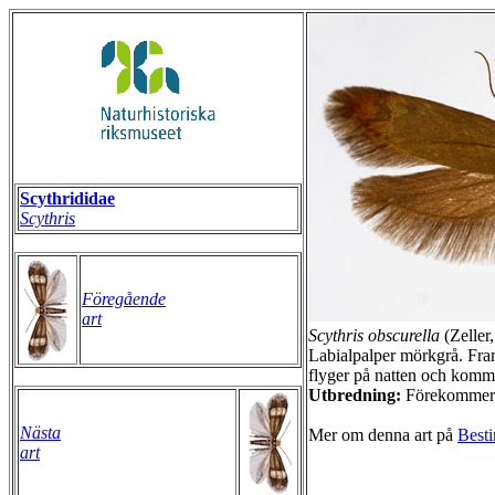
Scythrididae
Scythris
Föregående
art
Scythris obscurella
(Zeller
Labialpalper mörkgrå. Fra
flyger på natten och kommer
Utbredning:
Förekommer t
Nästa
Mer om denna art på
Besti
art