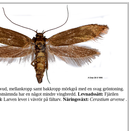
ud, mellankropp samt bakkropp mörkgrå med en svag gröntoning.
stnämnda har en något mindre vingbredd.
Levnadssätt:
Fjärilen
i:
Larven lever i vävrör på fältarv.
Näringsväxt:
Cerastium arvense
.