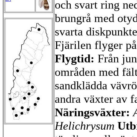
och svart ring ne
brungrå med otydl
svarta diskpunkt
Fjärilen flyger på
Flygtid:
Från juni
områden med fäl
sandklädda vävrö
andra växter av f
Näringsväxter:
Helichrysum
Utb