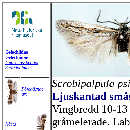
Gelechiidae
Gelechiinae
Gnorimoschemini
Scrobipalpula
Scrobipalpula psi
Föregående
Ljuskantad små
art
Vingbredd 10-13
gråmelerade. Labi
Nästa
art