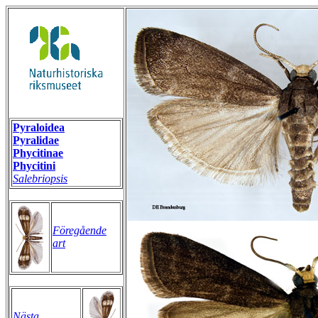
Pyraloidea
Pyralidae
Phycitinae
Phycitini
Salebriopsis
Föregående
art
Nästa