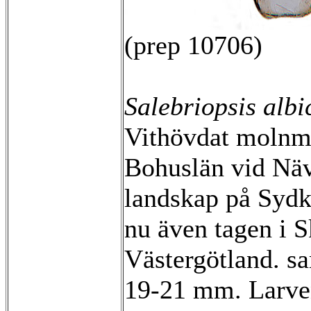
(prep 10706)
Salebriopsis albi
Vithövdat molnmot
Bohuslän vid Näv
landskap på Sydk
nu även tagen i S
Västergötland. s
19-21 mm. Larve